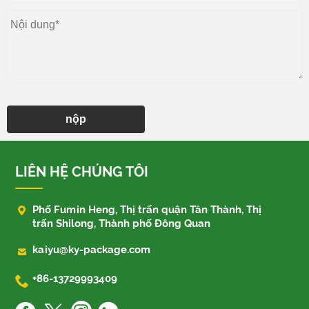
nộp
LIÊN HỆ CHÚNG TÔI

Phố Fumin Heng, Thị trấn quận Tân Thành, Thị
trấn Shilong, Thành phố Đông Quan

kaiyu@ky-package.com

+86-13729993409