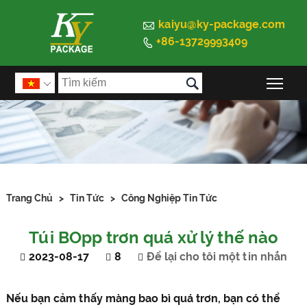

kaiyu@ky-package.com
+86-13729993409


Chu

Trang Chủ
>
Tin Tức
>
Công Nghiệp Tin Tức
Túi BOpp trơn quá xử lý thế nào
2023-08-17
8
Để lại cho tôi một tin nhắn
Nếu bạn cảm thấy màng bao bì quá trơn, bạn có thể