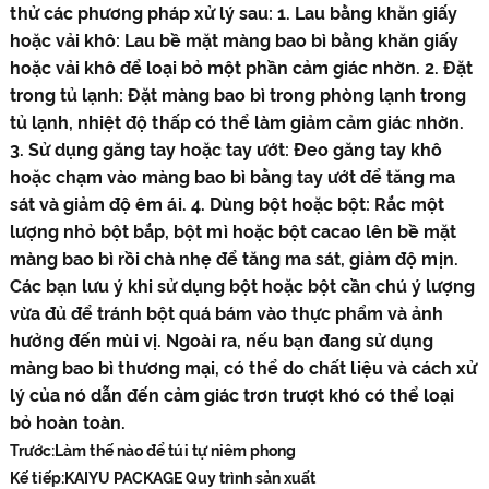
thử các phương pháp xử lý sau: 1. Lau bằng khăn giấy
hoặc vải khô: Lau bề mặt màng bao bì bằng khăn giấy
hoặc vải khô để loại bỏ một phần cảm giác nhờn. 2. Đặt
trong tủ lạnh: Đặt màng bao bì trong phòng lạnh trong
tủ lạnh, nhiệt độ thấp có thể làm giảm cảm giác nhờn.
3. Sử dụng găng tay hoặc tay ướt: Đeo găng tay khô
hoặc chạm vào màng bao bì bằng tay ướt để tăng ma
sát và giảm độ êm ái. 4. Dùng bột hoặc bột: Rắc một
lượng nhỏ bột bắp, bột mì hoặc bột cacao lên bề mặt
màng bao bì rồi chà nhẹ để tăng ma sát, giảm độ mịn.
Các bạn lưu ý khi sử dụng bột hoặc bột cần chú ý lượng
vừa đủ để tránh bột quá bám vào thực phẩm và ảnh
hưởng đến mùi vị. Ngoài ra, nếu bạn đang sử dụng
màng bao bì thương mại, có thể do chất liệu và cách xử
lý của nó dẫn đến cảm giác trơn trượt khó có thể loại
bỏ hoàn toàn.
Trước:
Làm thế nào để túi tự niêm phong
Kế tiếp:
KAIYU PACKAGE Quy trình sản xuất